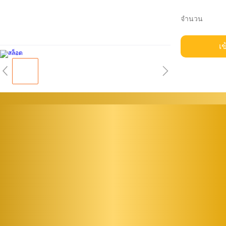
จำนวน
เข