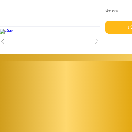
จำนวน
เข