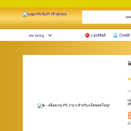
เล่นสล็
LazMall
Credit 
หมวดหมู่

แ
เล
สร
฿