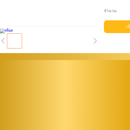
จำนวน
เข