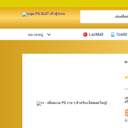
เล่นสล็อต P
LazMall
Credit 
หมวดหมู่

แ
เล
สร
฿