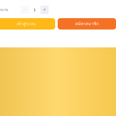
ำนวน
เข้าสู่ระบบ
สมัครสมาชิก