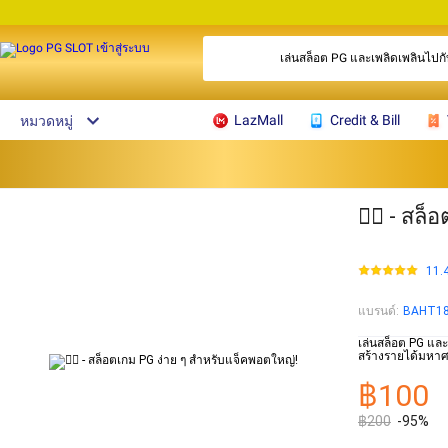
เล่นสล็อต PG และเพลิดเพลินไปกั
LazMall
Credit & Bill
หมวดหมู่
🧜‍♀️ - ส
11.
แบรนด์
:
BAHT1
เล่นสล็อต PG และ
สร้างรายได้มหาศ
฿100
฿200
-95%