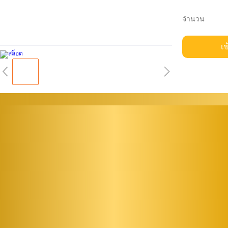
จำนวน
เข