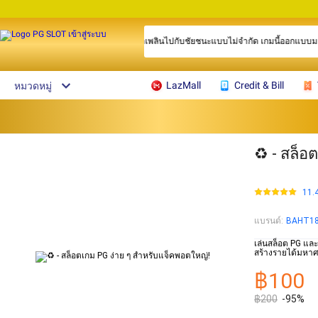
เล่นสล็อต PG และเพลิดเพลินไปกับชัยชนะแบบไม่จำกัด เกมนี้ออกแบบมาส
LazMall
Credit & Bill
หมวดหมู่
♻️ - สล็
11.
แบรนด์
:
BAHT1
เล่นสล็อต PG และ
สร้างรายได้มหาศ
฿100
฿200
-95%