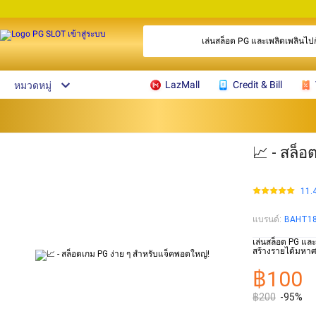
เล่นสล็อต PG และเพลิดเพลินไปก
LazMall
Credit & Bill
หมวดหมู่
📈 - สล็
11.
แบรนด์
:
BAHT1
เล่นสล็อต PG และ
สร้างรายได้มหาศ
฿100
฿200
-95%