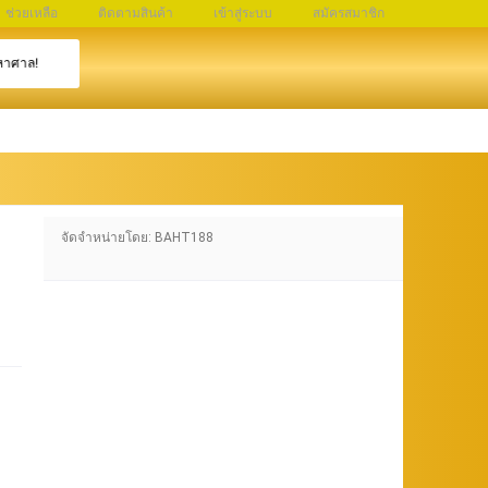
ช่วยเหลือ
ติดตามสินค้า
เข้าสู่ระบบ
สมัครสมาชิก
าล!
จัดจำหน่ายโดย: BAHT188