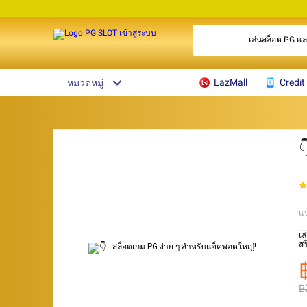
เล่นสล็อต PG และเพ
LazMall
Credit 
หมวดหมู่

แ
เล
สร
฿