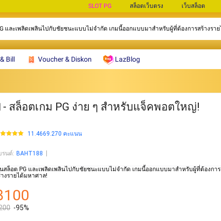
SLOT PG
สล็อตเว็บตรง
เว็บสล็อต
ละเพลิดเพลินไปกับชัยชนะแบบไม่จำกัด เกมนี้ออกแบบมาสำหรับผู้ที่ต้องการสร้างรายได้
& Bill
Voucher & Diskon
LazBlog
 - สล็อตเกม PG ง่าย ๆ สำหรับแจ็คพอตใหญ่!
11.4669.270 คะแนน
บรนด์
:
BAHT188
่นสล็อต PG และเพลิดเพลินไปกับชัยชนะแบบไม่จำกัด เกมนี้ออกแบบมาสำหรับผู้ที่ต้องการ
้างรายได้มหาศาล!
฿100
200
-95%