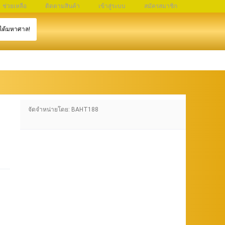
ช่วยเหลือ
ติดตามสินค้า
เข้าสู่ระบบ
สมัครสมาชิก
มหาศาล!
จัดจำหน่ายโดย: BAHT188