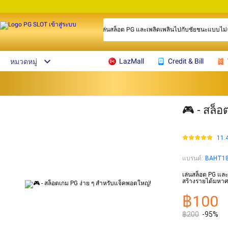
เล่นสล็อต PG และเพลิดเพลินไปกับชัยชนะแบบไม่จำ
LazMall
Credit & Bill
หมวดหมู่
🎮 - สล็
11.
แบรนด์
:
BAHT1
เล่นสล็อต PG และ
สร้างรายได้มหาศ
฿100
฿200
-95%