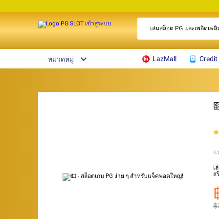
เล่นสล็อต PG และเพลิดเพลินไป
LazMall
Credit 
หมวดหมู่

แ
เล
สร
฿