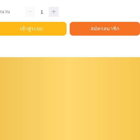
ำนวน
เข้าสู่ระบบ
สมัครสมาชิก