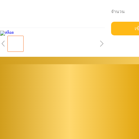
จำนวน
เข