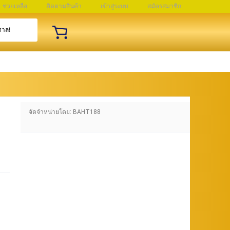
ช่วยเหลือ
ติดตามสินค้า
เข้าสู่ระบบ
สมัครสมาชิก
จัดจำหน่ายโดย: BAHT188