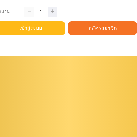
ำนวน
เข้าสู่ระบบ
สมัครสมาชิก