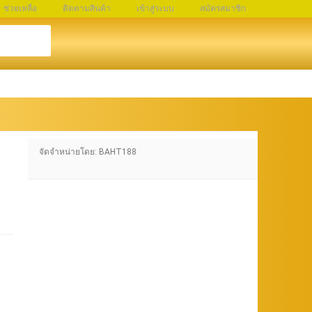
ช่วยเหลือ
ติดตามสินค้า
เข้าสู่ระบบ
สมัครสมาชิก
จัดจำหน่ายโดย: BAHT188