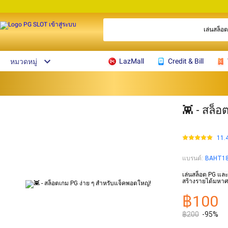
เล่นสล็อ
LazMall
Credit & Bill
หมวดหมู่
👾 - สล็
11.
แบรนด์
:
BAHT1
เล่นสล็อต PG และ
สร้างรายได้มหาศ
฿100
฿200
-95%