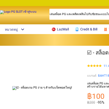
เล่นสล็อต PG และเพลิดเพลินไปกับชัยชนะแบบไม่
LazMall
Credit & Bill
หมวดหมู่
☑️ - สล็
11.
แบรนด์
:
BAHT1
เล่นสล็อต PG และ
สร้างรายได้มหาศ
฿100
฿200
-95%