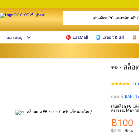
เล่นสล็อต PG และเพลิดเพลินไ
LazMall
Credit & Bill
หมวดหมู่
👀 - สล็
11.
แบรนด์
:
BAHT1
เล่นสล็อต PG และ
สร้างรายได้มหาศ
฿100
฿200
-95%