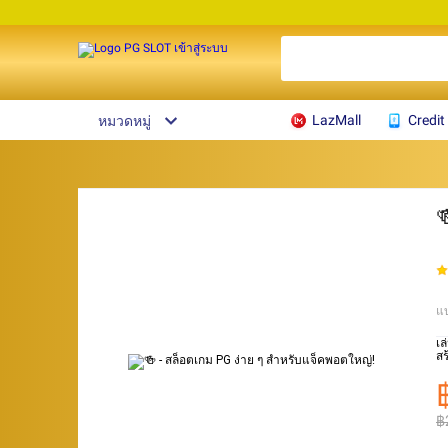
LazMall
Credit 
หมวดหมู่

แ
เล
สร
฿