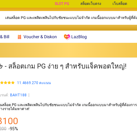
SLOT PG
สล็อตเว็บตรง
เว็บสล็อต
เล่นสล็อต PG และเพลิดเพลินไปกับชัยชนะแบบไม่จำกัด เกมนี้ออกแบบมาสำหรับผู้ที่ต้อง
& Bill
Voucher & Diskon
LazBlog
 - สล็อตเกม PG ง่าย ๆ สำหรับแจ็คพอตใหญ่!
11.4669.270 คะแนน
บรนด์
:
BAHT188
่นสล็อต PG และเพลิดเพลินไปกับชัยชนะแบบไม่จำกัด เกมนี้ออกแบบมาสำหรับผู้ที่ต้องการ
้างรายได้มหาศาล!
฿100
200
-95%