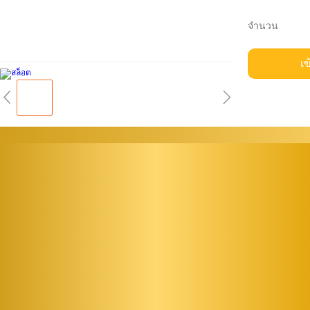
จำนวน
เข