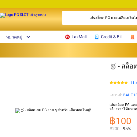
เล่นสล็อต PG และเพลิดเพลินไ
LazMall
Credit & Bill
หมวดหมู่
🥇 - สล็
11.
แบรนด์
:
BAHT1
เล่นสล็อต PG และ
สร้างรายได้มหาศ
฿100
฿200
-95%