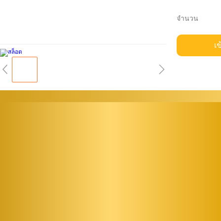
จำนวน
เข