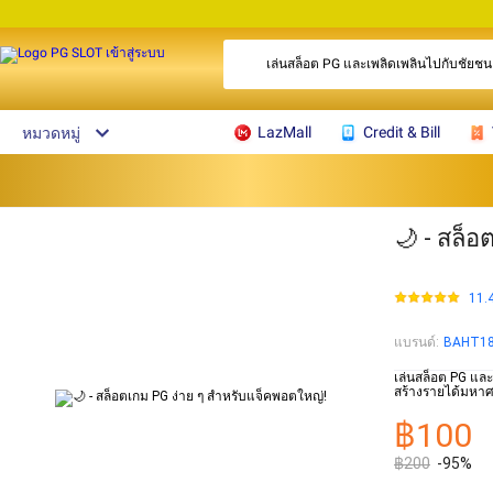
เล่นสล็อต PG และเพลิดเพลินไปกับชัยชนะ
LazMall
Credit & Bill
หมวดหมู่
🌙 - สล็
11.
แบรนด์
:
BAHT1
เล่นสล็อต PG และ
สร้างรายได้มหาศ
฿100
฿200
-95%