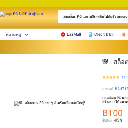
เล่นสล็อต PG และเพลิดเพลินไปกับชัยชนะแบบไ
LazMall
Credit & Bill
หมวดหมู่
🐼 - สล็
11.
แบรนด์
:
BAHT1
เล่นสล็อต PG และ
สร้างรายได้มหาศ
฿100
฿200
-95%