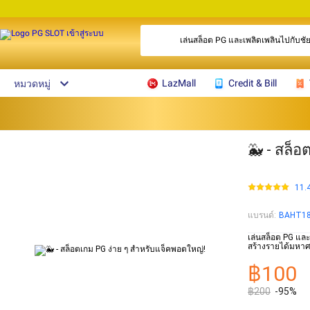
เล่นสล็อต PG และเพลิดเพลินไปกับชั
LazMall
Credit & Bill
หมวดหมู่
🐳 - สล็
11.
แบรนด์
:
BAHT1
เล่นสล็อต PG และ
สร้างรายได้มหาศ
฿100
฿200
-95%