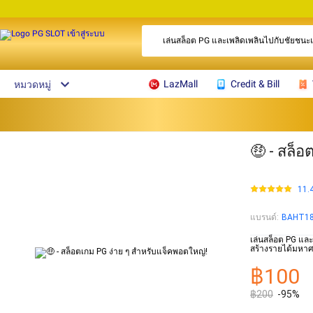
เล่นสล็อต PG และเพลิดเพลินไปกับชัยชนะแ
LazMall
Credit & Bill
หมวดหมู่
🤑 - สล็
11.
แบรนด์
:
BAHT1
เล่นสล็อต PG และ
สร้างรายได้มหาศ
฿100
฿200
-95%