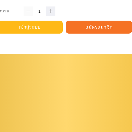
ำนวน
เข้าสู่ระบบ
สมัครสมาชิก