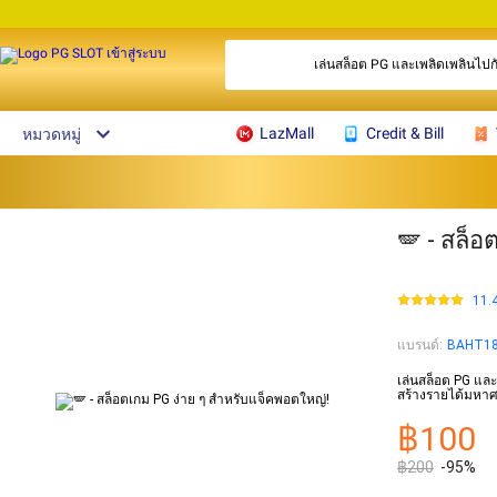
เล่นสล็อต PG และเพลิดเพลินไปก
LazMall
Credit & Bill
หมวดหมู่
🪽 - สล็
11.
แบรนด์
:
BAHT1
เล่นสล็อต PG และ
สร้างรายได้มหาศ
฿100
฿200
-95%