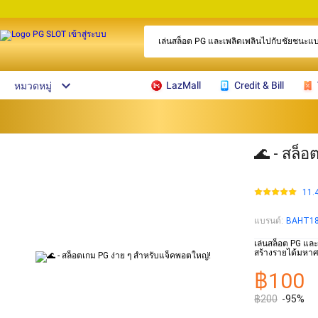
เล่นสล็อต PG และเพลิดเพลินไปกับชัยชนะแบบ
LazMall
Credit & Bill
หมวดหมู่
🌊 - สล็
11.
แบรนด์
:
BAHT1
เล่นสล็อต PG และ
สร้างรายได้มหาศ
฿100
฿200
-95%