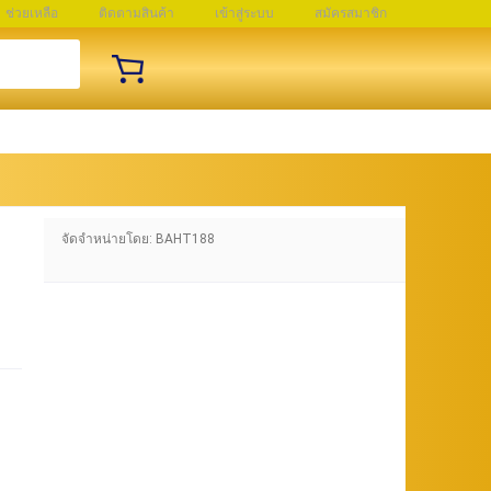
ช่วยเหลือ
ติดตามสินค้า
เข้าสู่ระบบ
สมัครสมาชิก
จัดจำหน่ายโดย: BAHT188