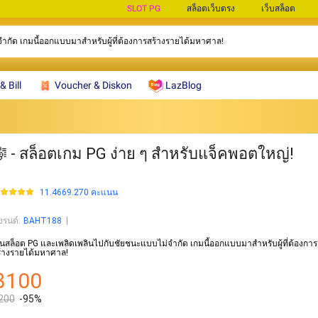
SLOT PG
สล็อตเว็บตรง
เว็บสล็อต
 เกมนี้ออกแบบมาสำหรับผู้ที่ต้องการสร้างรายได้มหาศาล!
& Bill
Voucher & Diskon
LazBlog
 - สล็อตเกม PG ง่าย ๆ สำหรับแจ็คพอตใหญ่!
11.4669.270 คะแนน
บรนด์
:
BAHT188
่นสล็อต PG และเพลิดเพลินไปกับชัยชนะแบบไม่จำกัด เกมนี้ออกแบบมาสำหรับผู้ที่ต้องการ
้างรายได้มหาศาล!
฿100
200
-95%