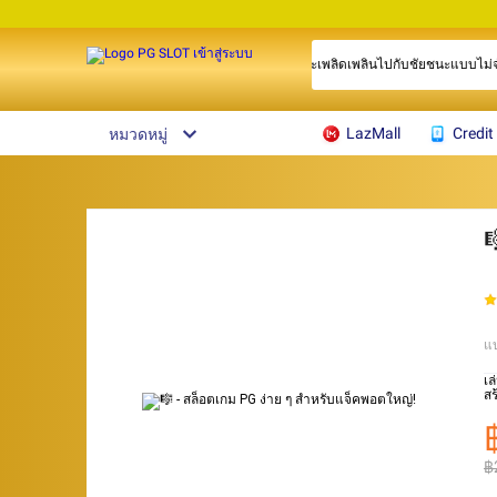
เล่นสล็อต PG และเพลิดเพลินไปกับชัยชนะแบบไม่จำกัด
LazMall
Credit 
หมวดหมู่

แ
เล
สร
฿