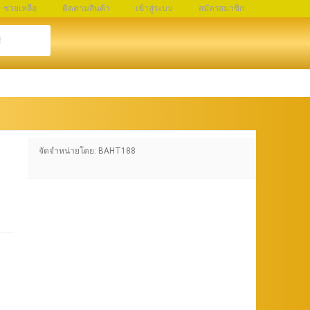
ช่วยเหลือ
ติดตามสินค้า
เข้าสู่ระบบ
สมัครสมาชิก
จัดจำหน่ายโดย: BAHT188