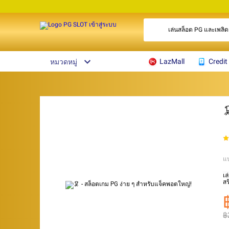
เล่นสล็อต PG และเพลิดเพล
LazMall
Credit 
หมวดหมู่

แ
เล
สร
฿