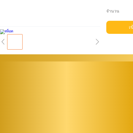
จำนวน
เข