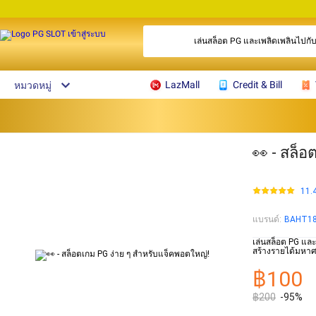
เล่นสล็อต PG และเพลิดเพลินไปกับ
LazMall
Credit & Bill
หมวดหมู่
👀 - สล็
11.
แบรนด์
:
BAHT1
เล่นสล็อต PG และ
สร้างรายได้มหาศ
฿100
฿200
-95%