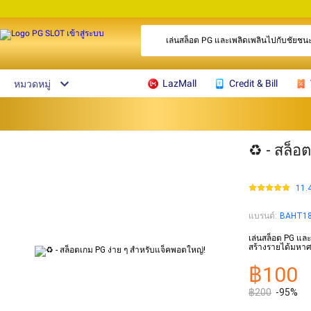
เล่นสล็อต PG และเพลิดเพลินไปกับชัยชนะ
LazMall
Credit & Bill
หมวดหมู่
♻️ - สล็
11.
แบรนด์
:
BAHT1
เล่นสล็อต PG และ
สร้างรายได้มหาศ
฿100
฿200
-95%