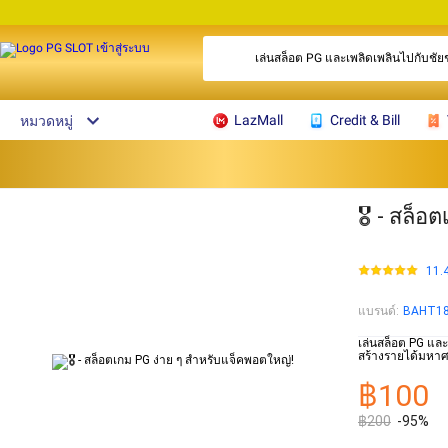
เล่นสล็อต PG และเพลิดเพลินไปกับชัย
LazMall
Credit & Bill
หมวดหมู่
🎖️ - สล็
11.
แบรนด์
:
BAHT1
เล่นสล็อต PG และ
สร้างรายได้มหาศ
฿100
฿200
-95%