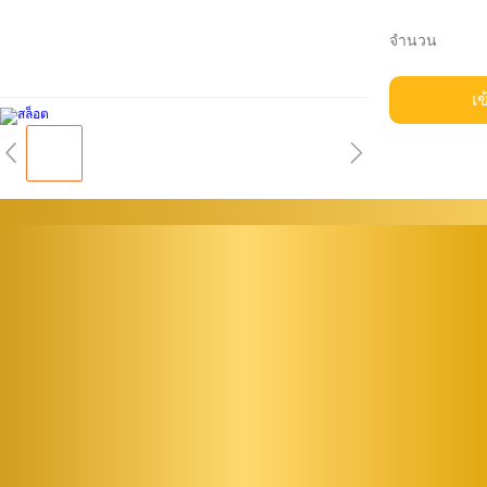
จำนวน
เข