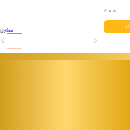
จำนวน
เข