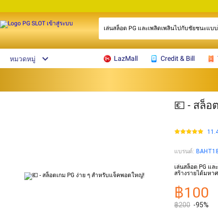
เล่นสล็อต PG และเพลิดเพลินไปกับชัยชนะแบบไม
LazMall
Credit & Bill
หมวดหมู่
💶 - สล็
11.
แบรนด์
:
BAHT1
เล่นสล็อต PG และ
สร้างรายได้มหาศ
฿100
฿200
-95%