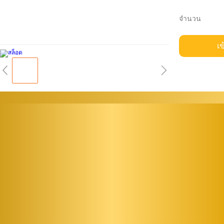
จำนวน
เข