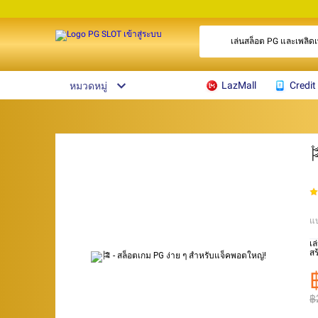
เล่นสล็อต PG และเพลิดเพลิ
LazMall
Credit 
หมวดหมู่

แ
เล
สร
฿