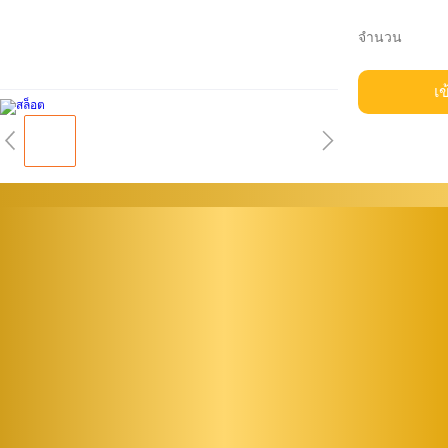
จำนวน
เข