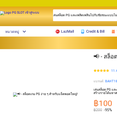
เล่นสล็อต PG และเพลิดเพลินไปกับชัยชนะแบบไม่จ
LazMall
Credit & Bill
หมวดหมู่
📢 - สล็
11.
แบรนด์
:
BAHT1
เล่นสล็อต PG และ
สร้างรายได้มหาศ
฿100
฿200
-95%