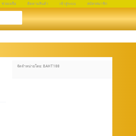
ช่วยเหลือ
ติดตามสินค้า
เข้าสู่ระบบ
สมัครสมาชิก
จัดจำหน่ายโดย: BAHT188