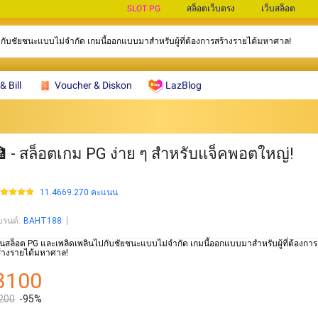
SLOT PG
สล็อตเว็บตรง
เว็บสล็อต
ชัยชนะแบบไม่จำกัด เกมนี้ออกแบบมาสำหรับผู้ที่ต้องการสร้างรายได้มหาศาล!
& Bill
Voucher & Diskon
LazBlog
 - สล็อตเกม PG ง่าย ๆ สำหรับแจ็คพอตใหญ่!
11.4669.270 คะแนน
บรนด์
:
BAHT188
่นสล็อต PG และเพลิดเพลินไปกับชัยชนะแบบไม่จำกัด เกมนี้ออกแบบมาสำหรับผู้ที่ต้องการ
้างรายได้มหาศาล!
฿100
200
-95%