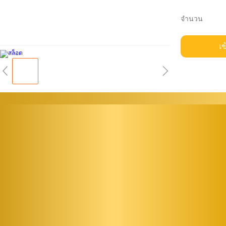
จำนวน
เข