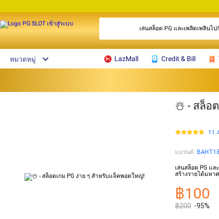
เล่นสล็อต PG และเพลิดเพลินไปก
LazMall
Credit & Bill
หมวดหมู่
☃️ - สล็
11.
แบรนด์
:
BAHT1
เล่นสล็อต PG และ
สร้างรายได้มหาศ
฿100
฿200
-95%