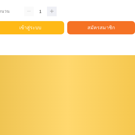
ำนวน
เข้าสู่ระบบ
สมัครสมาชิก