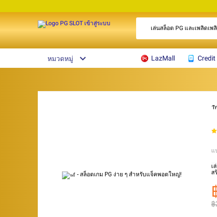
เล่นสล็อต PG และเพลิดเพลินไ
LazMall
Credit 
หมวดหมู่

แ
เล
สร
฿