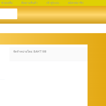
ช่วยเหลือ
ติดตามสินค้า
เข้าสู่ระบบ
สมัครสมาชิก
จัดจำหน่ายโดย: BAHT188