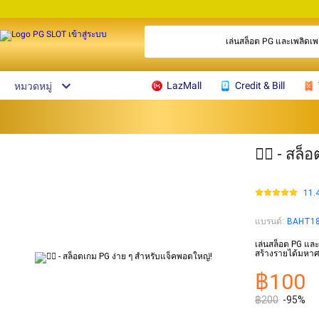
เล่นสล็อต PG และเพลิดเพ
LazMall
Credit & Bill
หมวดหมู่
🧜‍♀️ - ส
11.
แบรนด์
:
BAHT1
เล่นสล็อต PG และ
สร้างรายได้มหาศ
฿100
฿200
-95%