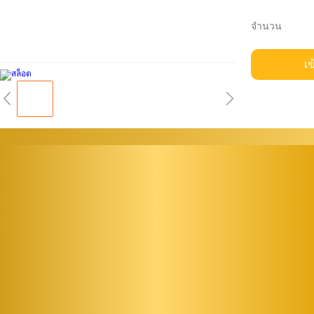
จำนวน
เข