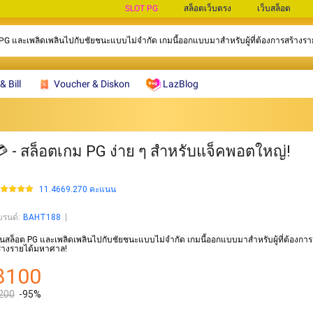
SLOT PG
สล็อตเว็บตรง
เว็บสล็อต
 และเพลิดเพลินไปกับชัยชนะแบบไม่จำกัด เกมนี้ออกแบบมาสำหรับผู้ที่ต้องการสร้างรายไ
& Bill
Voucher & Diskon
LazBlog
 - สล็อตเกม PG ง่าย ๆ สำหรับแจ็คพอตใหญ่!
11.4669.270 คะแนน
บรนด์
:
BAHT188
่นสล็อต PG และเพลิดเพลินไปกับชัยชนะแบบไม่จำกัด เกมนี้ออกแบบมาสำหรับผู้ที่ต้องการ
้างรายได้มหาศาล!
฿100
200
-95%