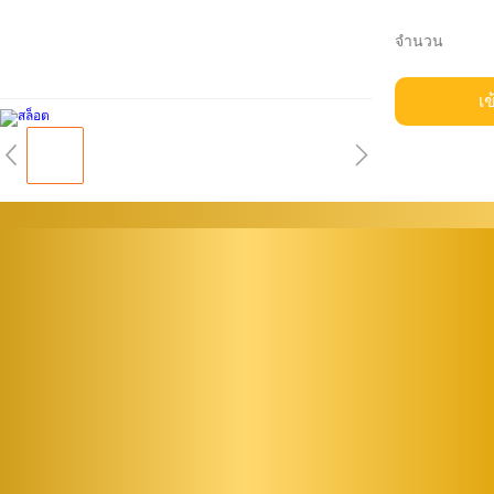
จำนวน
เข