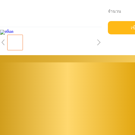
จำนวน
เข